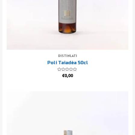
DISTINLATI
Poli Taiadèa 50cl
Valutato
€
0,00
0
su
5