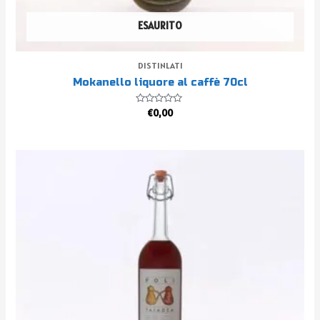
ESAURITO
DISTINLATI
Mokanello liquore al caffè 70cl
Valutato
€
0,00
0
su
5