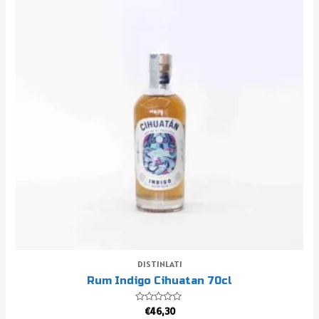
DISTINLATI
Rum Indigo Cihuatan 70cl
Valutato
€
46,30
0