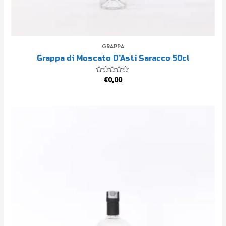
GRAPPA
Grappa di Moscato D’Asti Saracco 50cl
Valutato
€
0,00
0
su
5