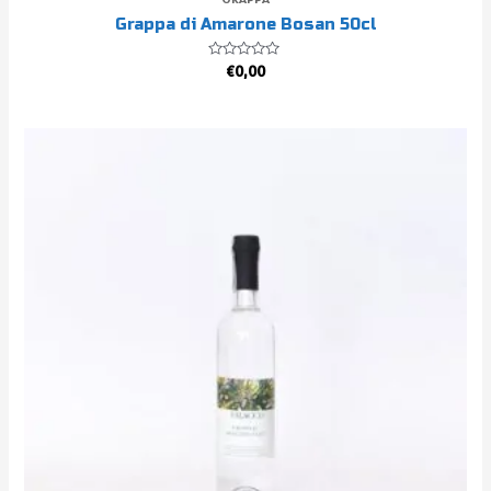
Grappa di Amarone Bosan 50cl
Valutato
€
0,00
0
su
5