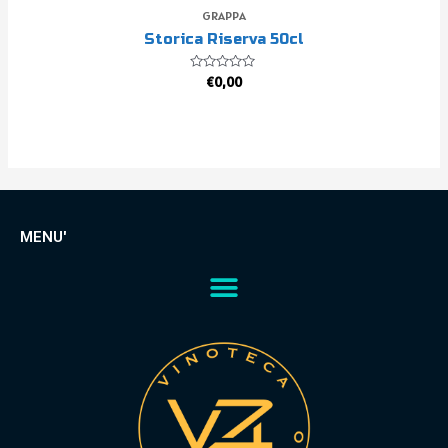
GRAPPA
Storica Riserva 50cl
Valutato
€
0,00
0
su
5
MENU'