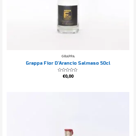
GRAPPA
Grappa Fior D’Arancio Salmaso 50cl
Valutato
€
0,00
0
su
5