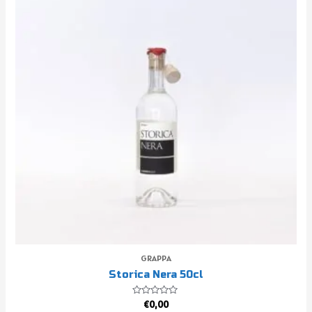
GRAPPA
Storica Nera 50cl
Valutato
€
0,00
0