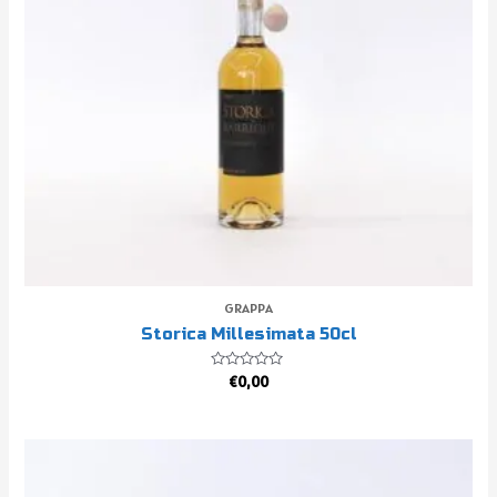
GRAPPA
Storica Millesimata 50cl
Valutato
€
0,00
0
su
5