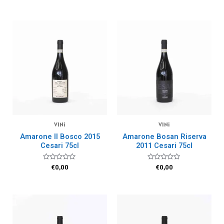
5
su
5
VINi
VINi
Amarone Il Bosco 2015
Amarone Bosan Riserva
Cesari 75cl
2011 Cesari 75cl
Valutato
Valutato
€
0,00
€
0,00
0
0
su
su
5
5