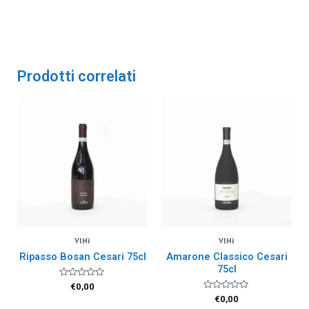
Prodotti correlati
VINi
VINi
Ripasso Bosan Cesari 75cl
Amarone Classico Cesari
75cl
Valutato
€
0,00
0
Valutato
€
0,00
su
0