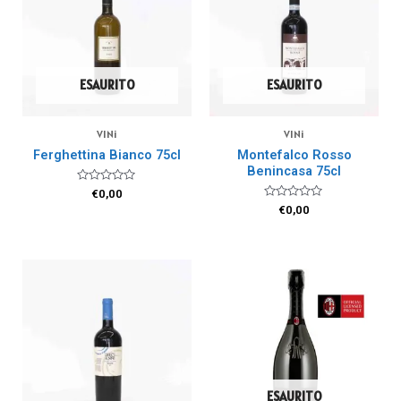
ESAURITO
ESAURITO
VINi
VINi
Ferghettina Bianco 75cl
Montefalco Rosso
Benincasa 75cl
Valutato
€
0,00
0
Valutato
€
0,00
su
0
5
su
5
ESAURITO