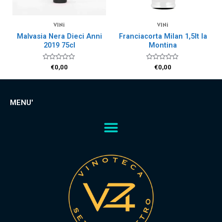
VINi
VINi
Malvasia Nera Dieci Anni
Franciacorta Milan 1,5lt la
2019 75cl
Montina
Valutato
Valutato
€
0,00
€
0,00
0
0
su
su
5
5
MENU'