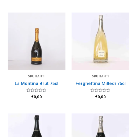
5
su
5
SPUMANTI
SPUMANTI
La Montina Brut 75cl
Ferghettina Milledì 75cl
Valutato
Valutato
€
0,00
€
0,00
0
0
su
su
5
5