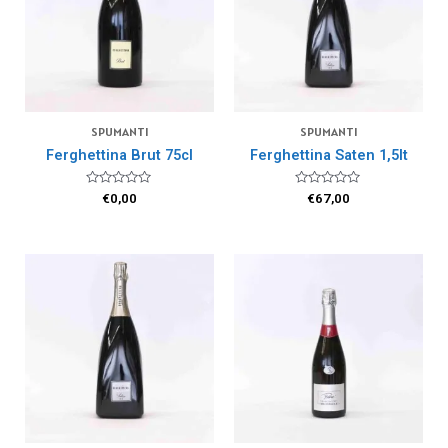
SPUMANTI
SPUMANTI
Ferghettina Brut 75cl
Ferghettina Saten 1,5lt
Valutato
Valutato
€
0,00
€
67,00
0
0
su
su
5
5