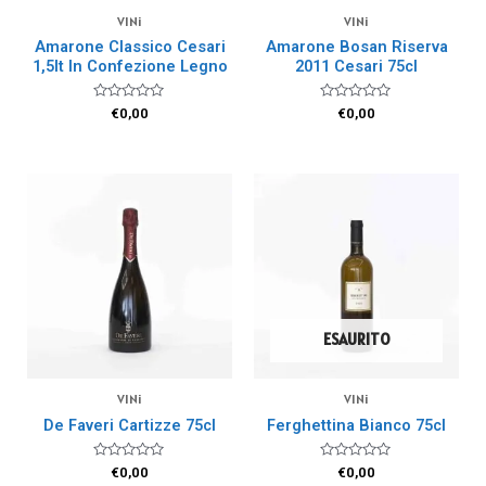
VINi
VINi
Amarone Classico Cesari
Amarone Bosan Riserva
1,5lt In Confezione Legno
2011 Cesari 75cl
Valutato
Valutato
€
0,00
€
0,00
0
0
su
su
5
5
ESAURITO
VINi
VINi
De Faveri Cartizze 75cl
Ferghettina Bianco 75cl
Valutato
Valutato
€
0,00
€
0,00
0
0