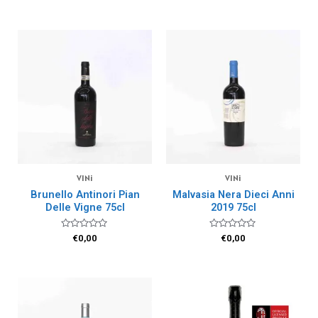
su
su
5
5
VINi
VINi
Brunello Antinori Pian
Malvasia Nera Dieci Anni
Delle Vigne 75cl
2019 75cl
Valutato
Valutato
€
0,00
€
0,00
0
0
su
su
5
5