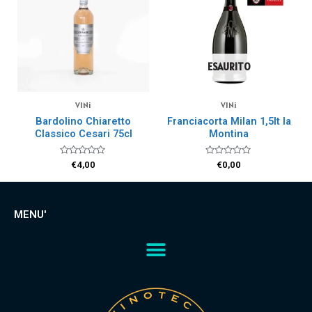
ESAURITO
VINi
VINi
Bardolino Chiaretto
Franciacorta Milan 1,5lt la
Classico Cesari 75cl
Montina
Valutato
Valutato
€
4,00
€
0,00
0
0
su
su
5
5
MENU'