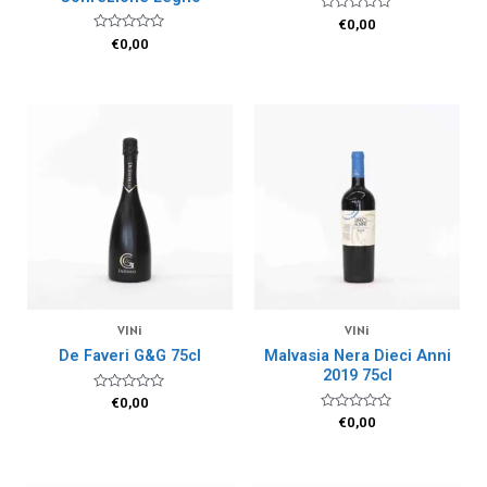
Valutato
€
0,00
0
Valutato
€
0,00
su
0
5
su
5
VINi
VINi
De Faveri G&G 75cl
Malvasia Nera Dieci Anni
2019 75cl
Valutato
€
0,00
0
Valutato
€
0,00
su
0
5
su
5