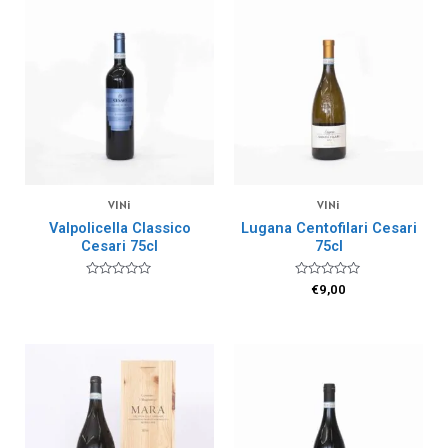
VINi
VINi
Valpolicella Classico
Lugana Centofilari Cesari
Cesari 75cl
75cl
Valutato
Valutato
€
9,00
0
0
su
su
5
5