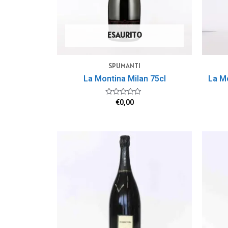
ESAURITO
SPUMANTI
La Montina Milan 75cl
La Mo
Valutato
€
0,00
0
su
5