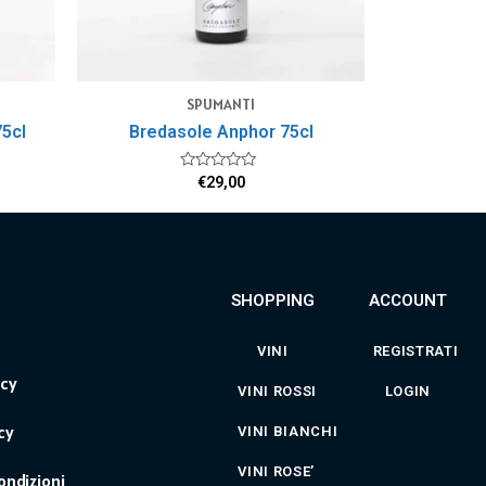
SPUMANTI
75cl
Bredasole Anphor 75cl
Valutato
€
29,00
0
su
5
SHOPPING
ACCOUNT
VINI
REGISTRATI
icy
VINI ROSSI
LOGIN
cy
VINI BIANCHI
VINI ROSE’
ondizioni