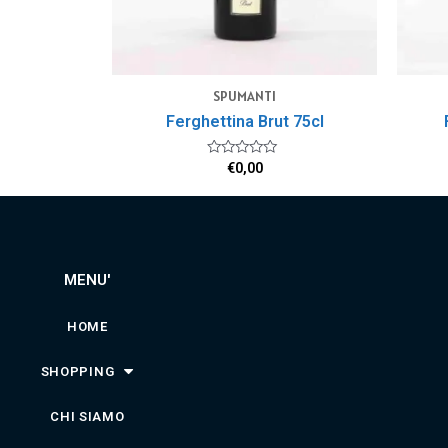
SPUMANTI
Ferghettina Brut 75cl
Valutato
€
0,00
0
su
5
MENU'
HOME
SHOPPING
CHI SIAMO