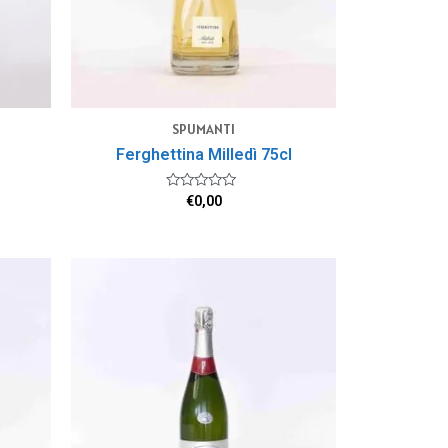
SPUMANTI
Ferghettina Milledì 75cl
Valutato
€
0,00
0
su
5