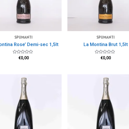
SPUMANTI
SPUMANTI
ntina Rose’ Demi-sec 1,5lt
La Montina Brut 1,5lt
Valutato
Valutato
€
0,00
€
0,00
0
0
su
su
5
5